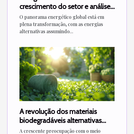
crescimento do setor e análise
dos investimentos globais
O panorama energético global está em
plena transformação, com as energias
alternativas assumindo...
A revolução dos materiais
biodegradáveis alternativas
sustentáveis para reduzir o
A crescente preocupação com o meio