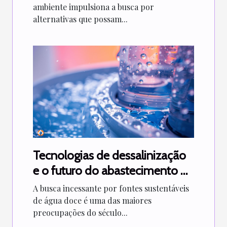
impacto ambiental
ambiente impulsiona a busca por
alternativas que possam...
Tecnologias de dessalinização
e o futuro do abastecimento de
água doce
A busca incessante por fontes sustentáveis
de água doce é uma das maiores
preocupações do século...