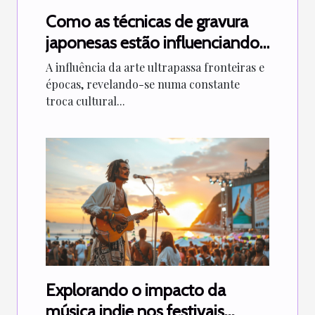
Como as técnicas de gravura
japonesas estão influenciando
artistas modernos
A influência da arte ultrapassa fronteiras e
épocas, revelando-se numa constante
troca cultural...
Explorando o impacto da
música indie nos festivais