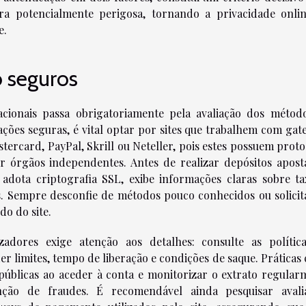
ra potencialmente perigosa, tornando a privacidade onli
e.
 seguros
acionais passa obrigatoriamente pela avaliação dos métod
ções seguras, é vital optar por sites que trabalhem com gat
ercard, PayPal, Skrill ou Neteller, pois estes possuem proto
r órgãos independentes. Antes de realizar depósitos apost
a adota criptografia SSL, exibe informações claras sobre ta
s. Sempre desconfie de métodos pouco conhecidos ou solicit
do do site.
zadores exige atenção aos detalhes: consulte as polític
 limites, tempo de liberação e condições de saque. Práticas
Fi públicas ao aceder à conta e monitorizar o extrato regular
enção de fraudes. É recomendável ainda pesquisar avali