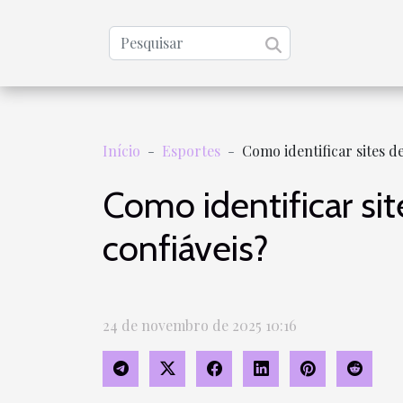
Início
Esportes
Como identificar sites d
Como identificar sit
confiáveis?
24 de novembro de 2025 10:16