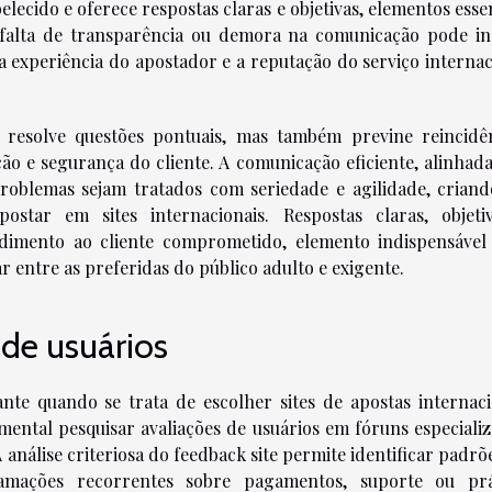
lecido e oferece respostas claras e objetivas, elementos esse
A falta de transparência ou demora na comunicação pode in
a experiência do apostador e a reputação do serviço internac
 resolve questões pontuais, mas também previne reincidên
ão e segurança do cliente. A comunicação eficiente, alinhad
roblemas sejam tratados com seriedade e agilidade, crian
star em sites internacionais. Respostas claras, objeti
ndimento ao cliente comprometido, elemento indispensável
r entre as preferidas do público adulto e exigente.
de usuários
te quando se trata de escolher sites de apostas internaci
mental pesquisar avaliações de usuários em fóruns especializ
A análise criteriosa do feedback site permite identificar padr
lamações recorrentes sobre pagamentos, suporte ou prá