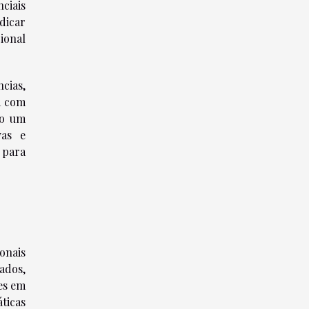
nciais
dicar
ional
cias,
a com
do um
vas e
 para
onais
ados,
ões em
ticas