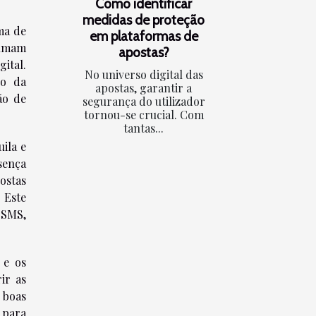
Como identificar
medidas de proteção
ma de
em plataformas de
tumam
apostas?
gital.
No universo digital das
so da
apostas, garantir a
ão de
segurança do utilizador
tornou-se crucial. Com
tantas...
ila e
sença
ostas
 Este
 SMS,
 e os
ir as
 boas
 para