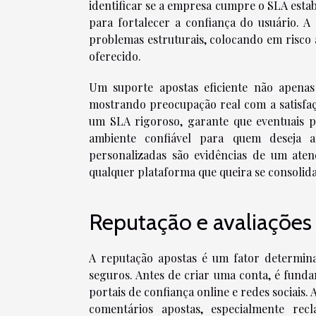
identificar se a empresa cumpre o SLA estabe
para fortalecer a confiança do usuário. 
problemas estruturais, colocando em risco 
oferecido.
Um suporte apostas eficiente não apenas
mostrando preocupação real com a satisfaç
um SLA rigoroso, garante que eventuais p
ambiente confiável para quem deseja apo
personalizadas são evidências de um ate
qualquer plataforma que queira se consolida
Reputação e avaliações 
A reputação apostas é um fator determinan
seguros. Antes de criar uma conta, é funda
portais de confiança online e redes sociais. 
comentários apostas, especialmente rec