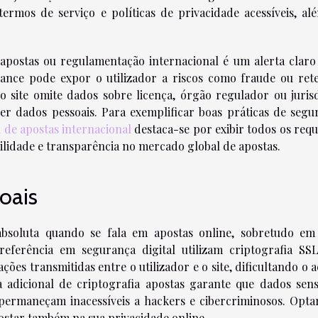
ermos de serviço e políticas de privacidade acessíveis, al
 apostas ou regulamentação internacional é um alerta claro
liance pode expor o utilizador a riscos como fraude ou ret
 site omite dados sobre licença, órgão regulador ou jurisd
r dados pessoais. Para exemplificar boas práticas de segu
 de apostas internacional
destaca-se por exibir todos os requ
ilidade e transparência no mercado global de apostas.
oais
soluta quando se fala em apostas online, sobretudo em 
 referência em segurança digital utilizam criptografia SS
ões transmitidas entre o utilizador e o site, dificultando o 
 adicional de criptografia apostas garante que dados sensí
ermaneçam inacessíveis a hackers e cibercriminosos. Opta
postar também na sua privacidade online.