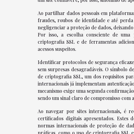
Ao partilhar dados pessoais em plataformas
fraudes, roubos de identidade e até perda
negligenciar a proteção de dados, deixando 
Por isso, a escolha consciente de uma 
criptografia SSL e de ferramentas adicion
acessos suspeitos.
Identificar protocolos de segurança eficaz
sem surpresas desagradáveis. O símbolo d
de criptografia SSL, um dos requisitos para
internacionais já implementam autenticação
mecanismo exige uma segunda confirmação d
sendo um sinal claro de compromisso com a 
Ao navegar por sites internacionais, é 
certificados digitais apresentados. Est
normas internacionais de proteção de dad
práticas, como o uso de criptografia SSL e 