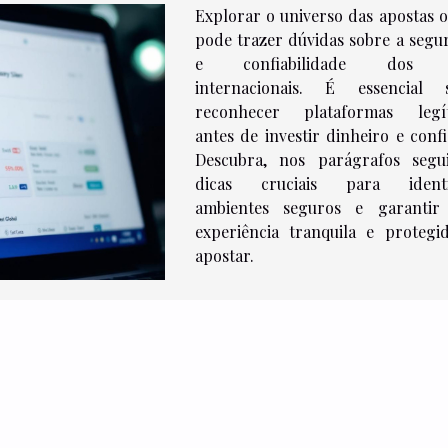
Explorar o universo das apostas o
pode trazer dúvidas sobre a segu
e confiabilidade dos s
internacionais. É essencial 
reconhecer plataformas legí
antes de investir dinheiro e confi
Descubra, nos parágrafos segui
dicas cruciais para identif
ambientes seguros e garanti
experiência tranquila e protegi
apostar.