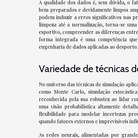
A qualidade dos dados é, sem dúvida, o fa
bem preparados e devidamente limpos ampl
podem induzir a erros significativos nas pr
limpeza até a normalização, torna-se uma
esportivo, compreender as diferenças entre
forma integrada é uma competência que d
engenharia de dados aplicadas ao desporto.
Variedade de técnicas 
No universo das técnicas de simulação apli
como Monte Carlo, simulação estocástic
reconhecida pela sua robustez ao lidar com
uma visão probabilística altamente detalh
flexibilidade para modelar incertezas pr
quando fatores externos e imprevisíveis inf
As redes neurais, alimentadas por grande