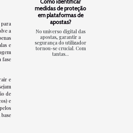
Como identificar
medidas de proteção
em plataformas de
apostas?
 para
lve a
No universo digital das
apostas, garantir a
penas
segurança do utilizador
las e
tornou-se crucial. Com
dagem
tantas...
a fase
air e
sejam
ão de
os) e
pelos
 base