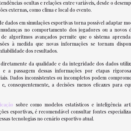
tendências ocultas e relações entre variáveis, desde o desem
ções externas, como clima e local do evento.
 de dados em simulações esportivas torna possível adaptar mo
 a mudanças no comportamento dos jogadores ou a novos 
o de algoritmos avançados permite que o sistema aprend
visões à medida que novas informações se tornam disponí
nfiabilidade dos resultados.
diretamente da qualidade e da integridade dos dados utiliz
is e a passagem dessas informações por etapas rigoros
ciais. Dados inconsistentes ou incompletos podem comprome
s e, consequentemente, a decisões menos eficazes para equ
icação
sobre como modelos estatísticos e inteligência artif
ões esportivas, é recomendável consultar fontes especializa
ssas tecnologias no cenário esportivo atual.