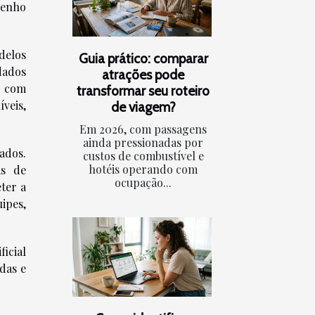
penho
delos
Guia prático: comparar
dados
atrações pode
a com
transformar seu roteiro
veis,
de viagem?
Em 2026, com passagens
ainda pressionadas por
ados.
custos de combustível e
hotéis operando com
as de
ocupação...
ter a
ipes,
icial
das e