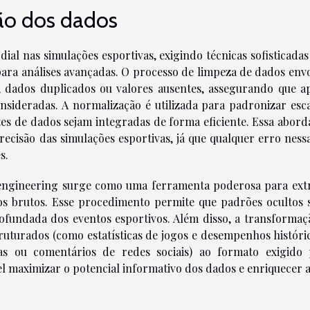
ão dos dados
al nas simulações esportivas, exigindo técnicas sofisticadas
para análises avançadas. O processo de limpeza de dados envo
s, dados duplicados ou valores ausentes, assegurando que a
nsideradas. A normalização é utilizada para padronizar esca
ntes de dados sejam integradas de forma eficiente. Essa abor
precisão das simulações esportivas, já que qualquer erro ness
s.
engineering surge como uma ferramenta poderosa para extr
ados brutos. Esse procedimento permite que padrões ocultos 
rofundada dos eventos esportivos. Além disso, a transformaç
ruturados (como estatísticas de jogos e desempenhos históric
as ou comentários de redes sociais) ao formato exigido 
el maximizar o potencial informativo dos dados e enriquecer a