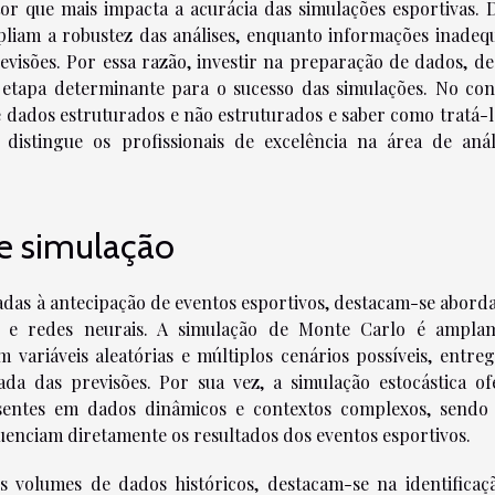
tor que mais impacta a acurácia das simulações esportivas. 
iam a robustez das análises, enquanto informações inadeq
evisões. Por essa razão, investir na preparação de dados, de
 etapa determinante para o sucesso das simulações. No con
 dados estruturados e não estruturados e saber como tratá-l
istingue os profissionais de excelência na área de anál
de simulação
cadas à antecipação de eventos esportivos, destacam-se abord
a e redes neurais. A simulação de Monte Carlo é ampla
 variáveis aleatórias e múltiplos cenários possíveis, entre
ada das previsões. Por sua vez, a simulação estocástica of
esentes em dados dinâmicos e contextos complexos, sendo 
luenciam diretamente os resultados dos eventos esportivos.
s volumes de dados históricos, destacam-se na identificaç