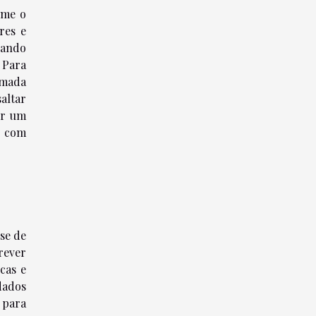
rme o
res e
cando
 Para
omada
altar
er um
s com
se de
rever
cas e
dados
 para