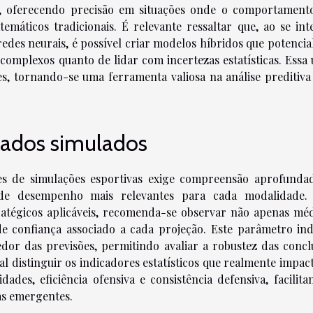
as, oferecendo precisão em situações onde o comportament
máticos tradicionais. É relevante ressaltar que, ao se int
edes neurais, é possível criar modelos híbridos que potencia
omplexos quanto de lidar com incertezas estatísticas. Essa 
ões, tornando-se uma ferramenta valiosa na análise preditiva
ltados simulados
tes de simulações esportivas exige compreensão aprofunda
s de desempenho mais relevantes para cada modalidade.
atégicos aplicáveis, recomenda-se observar não apenas méd
e confiança associado a cada projeção. Este parâmetro ind
or das previsões, permitindo avaliar a robustez das concl
l distinguir os indicadores estatísticos que realmente impac
es, eficiência ofensiva e consistência defensiva, facilita
as emergentes.