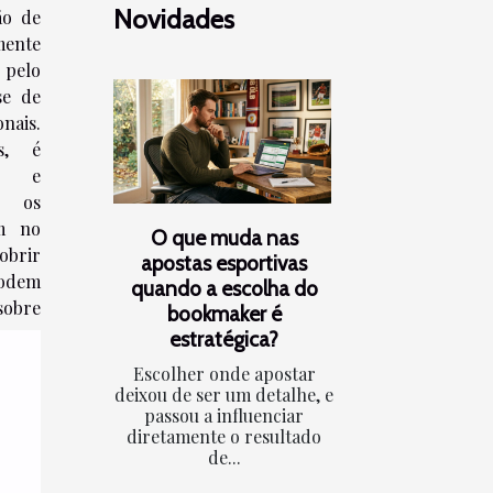
Novidades
ão de
mente
 pelo
se de
nais.
s, é
es e
e os
em no
O que muda nas
obrir
apostas esportivas
odem
quando a escolha do
sobre
bookmaker é
estratégica?
Escolher onde apostar
deixou de ser um detalhe, e
passou a influenciar
diretamente o resultado
de...