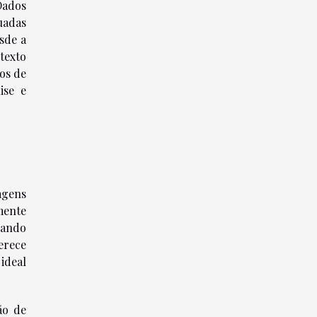
Dados
uadas
sde a
texto
os de
ise e
agens
mente
gando
erece
ideal
ão de