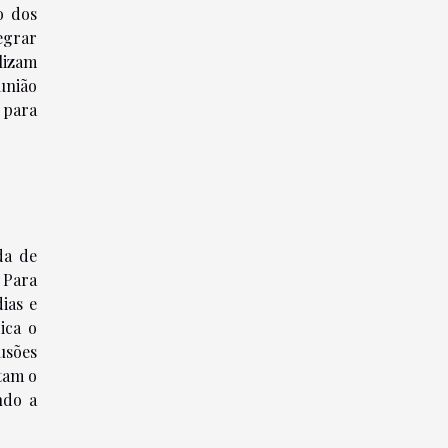
o dos
egrar
lizam
união
 para
da de
 Para
ias e
ica o
usões
tam o
ndo a