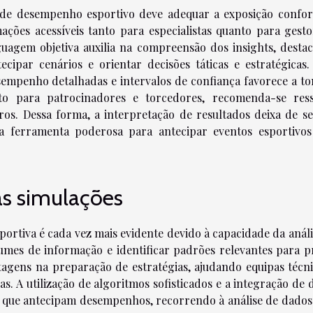
ta de desempenho esportivo deve adequar a exposição confo
ações acessíveis tanto para especialistas quanto para gesto
inguagem objetiva auxilia na compreensão dos insights, desta
ipar cenários e orientar decisões táticas e estratégicas.
esempenho detalhadas e intervalos de confiança favorece a t
o para patrocinadores e torcedores, recomenda-se ress
uros. Dessa forma, a interpretação de resultados deixa de s
a ferramenta poderosa para antecipar eventos esportivo
as simulações
ortiva é cada vez mais evidente devido à capacidade da análi
mes de informação e identificar padrões relevantes para p
tagens na preparação de estratégias, ajudando equipas técni
. A utilização de algoritmos sofisticados e a integração de 
as que antecipam desempenhos, recorrendo à análise de dados