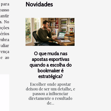
Novidades
 para
passo
antir
s. No
pções
térios
cubra
aliar
rença
O que muda nas
de ao
apostas esportivas
quando a escolha do
bookmaker é
estratégica?
Escolher onde apostar
deixou de ser um detalhe, e
passou a influenciar
diretamente o resultado
de...