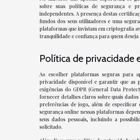
sobre suas políticas de segurança e pri
independentes. A presença destas certific
fundos dos seus utilizadores e uma segura
plataformas que invistam em criptografia 
tranquilidade e confiança para quem deseja
Política de privacidade
Ao escolher plataformas seguras para ap
privacidade disponível e garantir que as
exigências do GDPR (General Data Protect
fornecer detalhes claros sobre quais dados
preferências de jogo, além de especificar
segurança online nessas plataformas depen
seus dados pessoais, incluindo a possibil
solicitado.