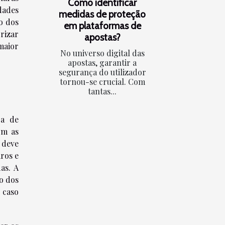
Como identificar
dades
medidas de proteção
o dos
em plataformas de
rizar
apostas?
maior
No universo digital das
apostas, garantir a
segurança do utilizador
tornou-se crucial. Com
tantas...
ca de
om as
 deve
ros e
as. A
o dos
 caso