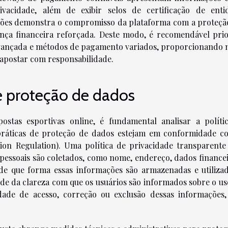
vacidade, além de exibir selos de certificação de enti
ações demonstra o compromisso da plataforma com a proteçã
nça financeira reforçada. Deste modo, é recomendável prio
avançada e métodos de pagamento variados, proporcionando 
 apostar com responsabilidade.
 e proteção de dados
ostas esportivas online, é fundamental analisar a políti
 práticas de proteção de dados estejam em conformidade c
ion Regulation). Uma política de privacidade transparente
 pessoais são coletados, como nome, endereço, dados financei
 de que forma essas informações são armazenadas e utilizad
de da clareza com que os usuários são informados sobre o us
idade de acesso, correção ou exclusão dessas informações,