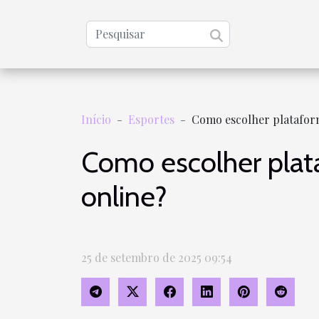
Início
Esportes
Como escolher plataform
Como escolher plata
online?
25 de setembro de 2025 09:54