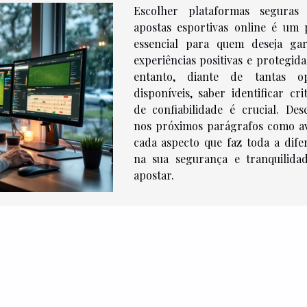
Escolher plataformas seguras
apostas esportivas online é um 
essencial para quem deseja gar
experiências positivas e protegida
entanto, diante de tantas o
disponíveis, saber identificar cri
de confiabilidade é crucial. Des
nos próximos parágrafos como av
cada aspecto que faz toda a dife
na sua segurança e tranquilida
apostar.