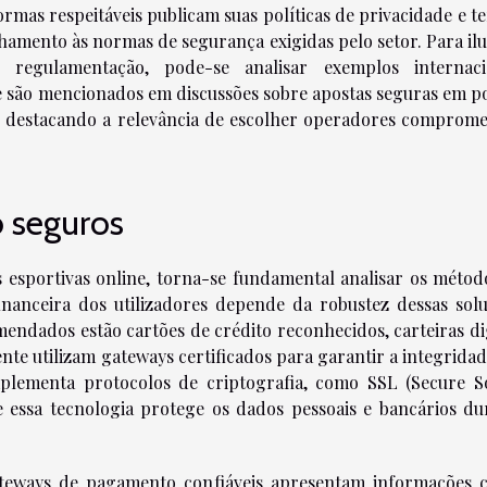
ormas respeitáveis publicam suas políticas de privacidade e t
amento às normas de segurança exigidas pelo setor. Para ilu
 regulamentação, pode-se analisar exemplos internaci
e são mencionados em discussões sobre apostas seguras em po
g, destacando a relevância de escolher operadores comprome
 seguros
 esportivas online, torna-se fundamental analisar os métod
nanceira dos utilizadores depende da robustez dessas solu
ndados estão cartões de crédito reconhecidos, carteiras dig
nte utilizam gateways certificados para garantir a integridad
implementa protocolos de criptografia, como SSL (Secure S
ue essa tecnologia protege os dados pessoais e bancários du
ateways de pagamento confiáveis apresentam informações c