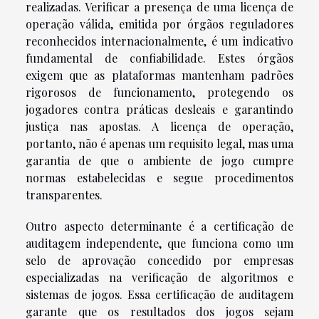
realizadas. Verificar a presença de uma licença de
operação válida, emitida por órgãos reguladores
reconhecidos internacionalmente, é um indicativo
fundamental de confiabilidade. Estes órgãos
exigem que as plataformas mantenham padrões
rigorosos de funcionamento, protegendo os
jogadores contra práticas desleais e garantindo
justiça nas apostas. A licença de operação,
portanto, não é apenas um requisito legal, mas uma
garantia de que o ambiente de jogo cumpre
normas estabelecidas e segue procedimentos
transparentes.
Outro aspecto determinante é a certificação de
auditagem independente, que funciona como um
selo de aprovação concedido por empresas
especializadas na verificação de algoritmos e
sistemas de jogos. Essa certificação de auditagem
garante que os resultados dos jogos sejam