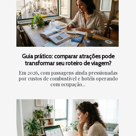
Guia prático: comparar atrações pode
transformar seu roteiro de viagem?
Em 2026, com passagens ainda pressionadas
por custos de combustível e hotéis operando
com ocupação...