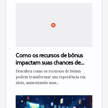
Como os recursos de bônus
impactam suas chances de
ganhar em slots?
Descubra como os recursos de bônus
podem transformar sua experiência em
slots, aumentando suas...