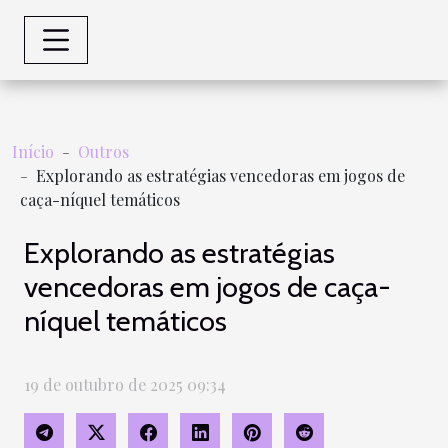
Início
Outros
Explorando as estratégias vencedoras em jogos de
caça-níquel temáticos
Explorando as estratégias
vencedoras em jogos de caça-
níquel temáticos
19 de outubro de 2025 09:34