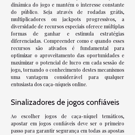
dinâmica do jogo e mantém o interesse constante
do público. Seja através de rodadas grátis,
multiplicadores ou jackpots progressivos, a
diversidade de recursos especiais oferece múltiplas
formas de ganhar e estimula estratégias
diferenciadas. Compreender como e quando esses
recursos são ativados é fundamental para
optimizar o aproveitamento das oportunidades e
maximizar o potencial de lucro em cada sessão de
jogo, tornando o conhecimento destes mecanismos
uma vantagem considerável para qualquer
entusiasta dos caça-níqueis online.
Sinalizadores de jogos confiáveis
Ao escolher jogos de caça-níquel temáticos,
apostar em jogos confiáveis deve ser o primeiro
passo para garantir segurança em todas as apostas