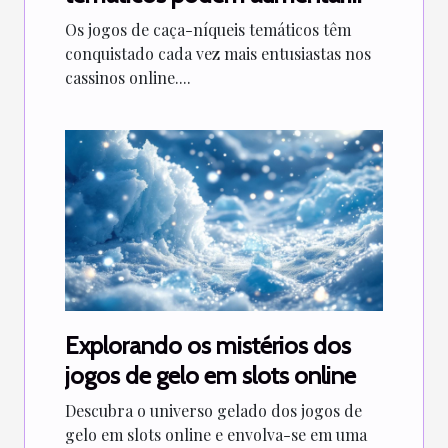
suas chances de ganhar?
Os jogos de caça-níqueis temáticos têm
conquistado cada vez mais entusiastas nos
cassinos online....
Explorando os mistérios dos
jogos de gelo em slots online
Descubra o universo gelado dos jogos de
gelo em slots online e envolva-se em uma