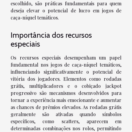
escolhido, são práticas fundamentais para quem
deseja elevar o potencial de lucro em jogos de
caça-níquel temáticos.
Importância dos recursos
especiais
Os recursos especiais desempenham um papel
fundamental nos jogos de caça-níquel temáticos,
influenciando significativamente o potencial de
vitória dos jogadores. Elementos como rodadas
grátis, multiplicadores e o cobiçado jackpot
progressivo são mecanismos desenvolvidos para
tornar a experiência mais emocionante e aumentar
as chances de prêmios elevados. As rodadas grátis
geralmente são ativadas quando símbolos
específicos, como scatters, aparecem em
determinadas combinações nos rolos, permitindo