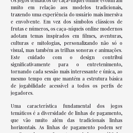
Os jogos temáticos de caça-níquel online evoluíram
muito em relação aos modelos tradicionais,
trazendo uma experiência do usuário mais imersiva
e envolvente. Em vez dos símbolos clássicos de
frutas e números, os caça-níqueis online modernos
adotam temas inspirados em filmes, aventuras,
culturas e mitologias, personalizando não só o
visual, mas também as trilhas sonoras e animações.
Este cuidado com o design contribui
significativamente para o entretenimento,
tornando cada sessão mais interessante e única, ao
mesmo tempo em que mantém a estrutura básica
de jogabilidade acessível a todos os perfis de
jogadores.
Uma característica fundamental dos jogos
temáticos é a diversidade de linhas de pagamento,
que vão muito além das tradicionais linhas
horizontais. As linhas de pagamento podem ser