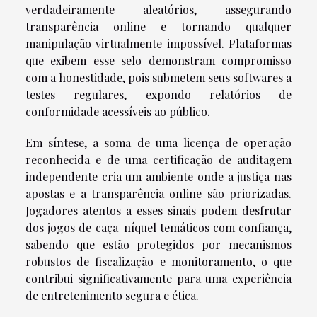
verdadeiramente aleatórios, assegurando
transparência online e tornando qualquer
manipulação virtualmente impossível. Plataformas
que exibem esse selo demonstram compromisso
com a honestidade, pois submetem seus softwares a
testes regulares, expondo relatórios de
conformidade acessíveis ao público.
Em síntese, a soma de uma licença de operação
reconhecida e de uma certificação de auditagem
independente cria um ambiente onde a justiça nas
apostas e a transparência online são priorizadas.
Jogadores atentos a esses sinais podem desfrutar
dos jogos de caça-níquel temáticos com confiança,
sabendo que estão protegidos por mecanismos
robustos de fiscalização e monitoramento, o que
contribui significativamente para uma experiência
de entretenimento segura e ética.