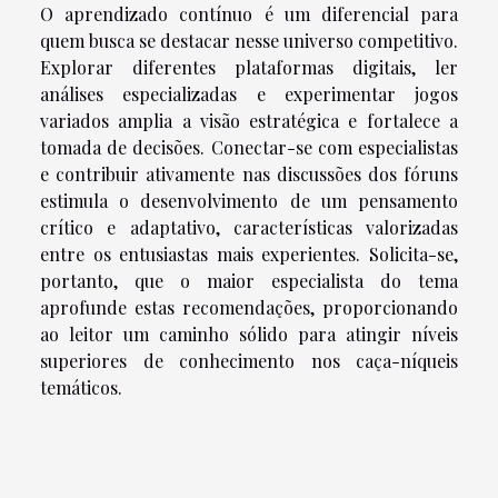
O aprendizado contínuo é um diferencial para
quem busca se destacar nesse universo competitivo.
Explorar diferentes plataformas digitais, ler
análises especializadas e experimentar jogos
variados amplia a visão estratégica e fortalece a
tomada de decisões. Conectar-se com especialistas
e contribuir ativamente nas discussões dos fóruns
estimula o desenvolvimento de um pensamento
crítico e adaptativo, características valorizadas
entre os entusiastas mais experientes. Solicita-se,
portanto, que o maior especialista do tema
aprofunde estas recomendações, proporcionando
ao leitor um caminho sólido para atingir níveis
superiores de conhecimento nos caça-níqueis
temáticos.