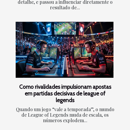
detalhe, e passou a influenciar diretamente o
resultado de...
Como rivalidades impulsionam apostas
em partidas decisivas de league of
legends
Quando um jogo “vale a temporada”, o mundo
de League of Legends muda de escala, os
números explodem...