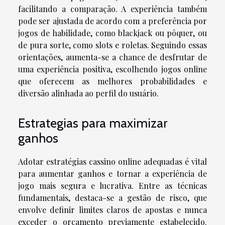
facilitando a comparação. A experiência também
pode ser ajustada de acordo com a preferência por
jogos de habilidade, como blackjack ou pôquer, ou
de pura sorte, como slots e roletas. Seguindo essas
orientações, aumenta-se a chance de desfrutar de
uma experiência positiva, escolhendo jogos online
que oferecem as melhores probabilidades e
diversão alinhada ao perfil do usuário.
Estrategias para maximizar
ganhos
Adotar estratégias cassino online adequadas é vital
para aumentar ganhos e tornar a experiência de
jogo mais segura e lucrativa. Entre as técnicas
fundamentais, destaca-se a gestão de risco, que
envolve definir limites claros de apostas e nunca
exceder o orçamento previamente estabelecido.