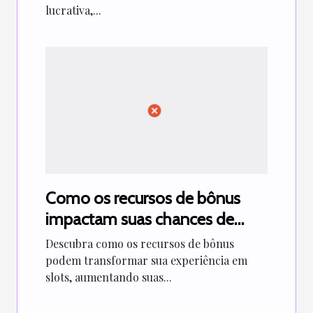
lucrativa,...
Como os recursos de bônus
impactam suas chances de
ganhar em slots?
Descubra como os recursos de bônus
podem transformar sua experiência em
slots, aumentando suas...