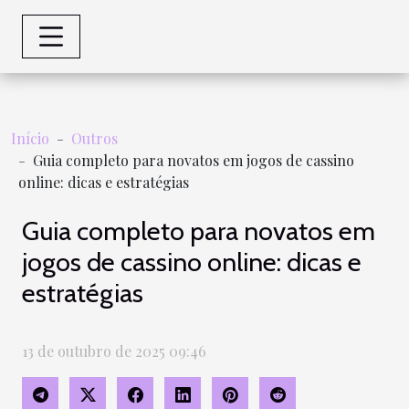
Início
Outros
Guia completo para novatos em jogos de cassino
online: dicas e estratégias
Guia completo para novatos em
jogos de cassino online: dicas e
estratégias
13 de outubro de 2025 09:46