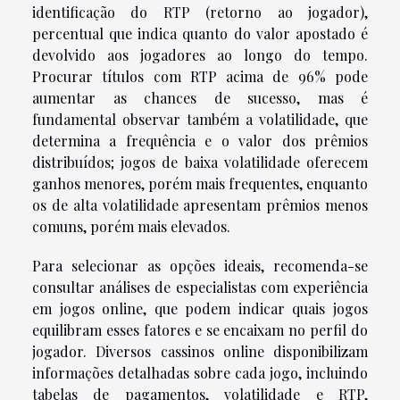
identificação do RTP (retorno ao jogador),
percentual que indica quanto do valor apostado é
devolvido aos jogadores ao longo do tempo.
Procurar títulos com RTP acima de 96% pode
aumentar as chances de sucesso, mas é
fundamental observar também a volatilidade, que
determina a frequência e o valor dos prêmios
distribuídos; jogos de baixa volatilidade oferecem
ganhos menores, porém mais frequentes, enquanto
os de alta volatilidade apresentam prêmios menos
comuns, porém mais elevados.
Para selecionar as opções ideais, recomenda-se
consultar análises de especialistas com experiência
em jogos online, que podem indicar quais jogos
equilibram esses fatores e se encaixam no perfil do
jogador. Diversos cassinos online disponibilizam
informações detalhadas sobre cada jogo, incluindo
tabelas de pagamentos, volatilidade e RTP,