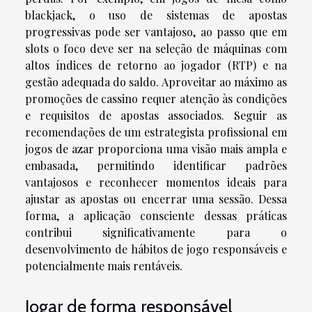
blackjack, o uso de sistemas de apostas
progressivas pode ser vantajoso, ao passo que em
slots o foco deve ser na seleção de máquinas com
altos índices de retorno ao jogador (RTP) e na
gestão adequada do saldo. Aproveitar ao máximo as
promoções de cassino requer atenção às condições
e requisitos de apostas associados. Seguir as
recomendações de um estrategista profissional em
jogos de azar proporciona uma visão mais ampla e
embasada, permitindo identificar padrões
vantajosos e reconhecer momentos ideais para
ajustar as apostas ou encerrar uma sessão. Dessa
forma, a aplicação consciente dessas práticas
contribui significativamente para o
desenvolvimento de hábitos de jogo responsáveis e
potencialmente mais rentáveis.
Jogar de forma responsável