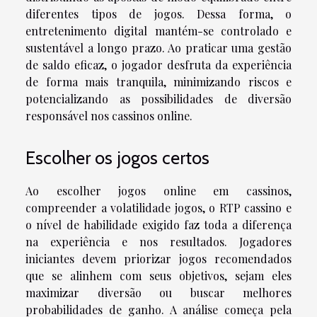
diferentes tipos de jogos. Dessa forma, o
entretenimento digital mantém-se controlado e
sustentável a longo prazo. Ao praticar uma gestão
de saldo eficaz, o jogador desfruta da experiência
de forma mais tranquila, minimizando riscos e
potencializando as possibilidades de diversão
responsável nos cassinos online.
Escolher os jogos certos
Ao escolher jogos online em cassinos,
compreender a volatilidade jogos, o RTP cassino e
o nível de habilidade exigido faz toda a diferença
na experiência e nos resultados. Jogadores
iniciantes devem priorizar jogos recomendados
que se alinhem com seus objetivos, sejam eles
maximizar diversão ou buscar melhores
probabilidades de ganho. A análise começa pela