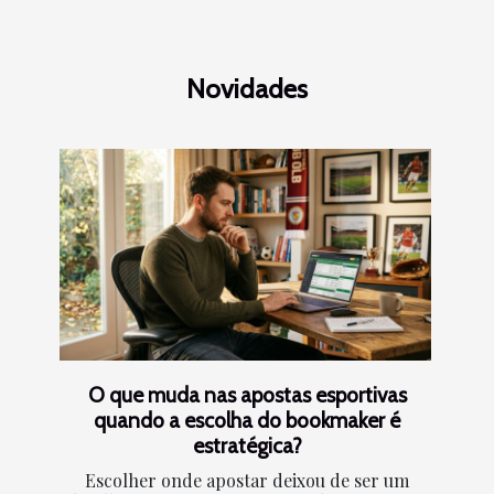
Novidades
O que muda nas apostas esportivas
quando a escolha do bookmaker é
estratégica?
Escolher onde apostar deixou de ser um