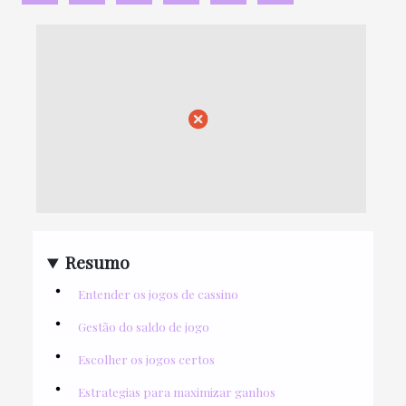
Resumo
Entender os jogos de cassino
Gestão do saldo de jogo
Escolher os jogos certos
Estrategias para maximizar ganhos