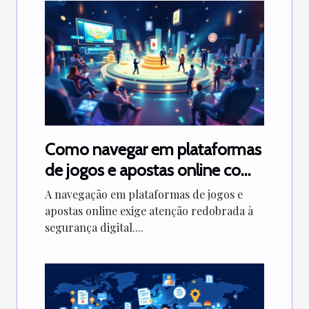
Como navegar em plataformas
de jogos e apostas online com
segurança?
A navegação em plataformas de jogos e
apostas online exige atenção redobrada à
segurança digital....