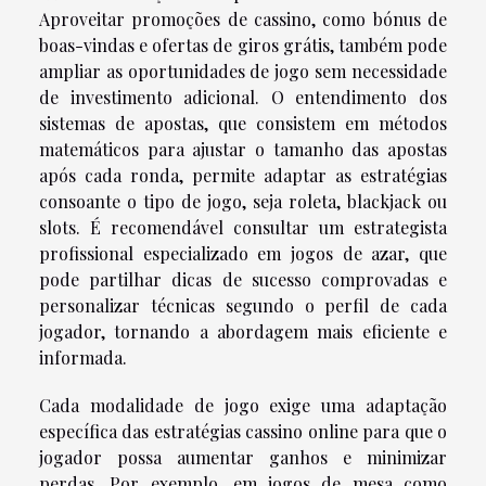
Aproveitar promoções de cassino, como bónus de
boas-vindas e ofertas de giros grátis, também pode
ampliar as oportunidades de jogo sem necessidade
de investimento adicional. O entendimento dos
sistemas de apostas, que consistem em métodos
matemáticos para ajustar o tamanho das apostas
após cada ronda, permite adaptar as estratégias
consoante o tipo de jogo, seja roleta, blackjack ou
slots. É recomendável consultar um estrategista
profissional especializado em jogos de azar, que
pode partilhar dicas de sucesso comprovadas e
personalizar técnicas segundo o perfil de cada
jogador, tornando a abordagem mais eficiente e
informada.
Cada modalidade de jogo exige uma adaptação
específica das estratégias cassino online para que o
jogador possa aumentar ganhos e minimizar
perdas. Por exemplo, em jogos de mesa como