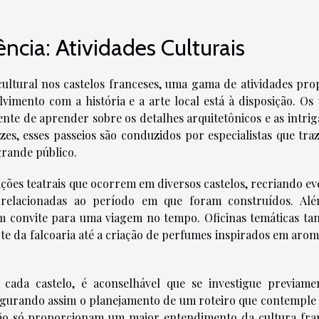
cia: Atividades Culturais
ltural nos castelos franceses, uma gama de atividades prop
imento com a história e a arte local está à disposição. Os 
nte de aprender sobre os detalhes arquitetônicos e as intrig
ezes, esses passeios são conduzidos por especialistas que tra
grande público.
ões teatrais que ocorrem em diversos castelos, recriando ev
s relacionadas ao período em que foram construídos. Al
um convite para uma viagem no tempo. Oficinas temáticas t
rte da falcoaria até a criação de perfumes inspirados em arom
cada castelo, é aconselhável que se investigue previame
egurando assim o planejamento de um roteiro que contemple 
 não só proporcionam um maior entendimento da cultura fra