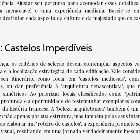
iência. Ajustar seu percurso para acomodar esses detalhes
gem memorável e uma experiência mediana. Baseie-se 
 desfrutar cada aspecto da cultura e da majestade que os cas
: Castelos Imperdíveis
ança, os critérios de seleção devem contemplar aspectos c
a e a localização estratégica de cada edificação. Vale consid
seu itinerário, como focar em "castelos medievais", com
s, ou dar preferência à "arquitetura renascentista", que r
s simétricos. Ao priorizar locais classificados como "patri
al profunda e a oportunidade de testemunhar exemplares co
da história francesa. A "beleza arquitetônica" também é um 
m não apenas por sua estrutura, mas também pelos seus inter
ao elaborar um "roteiro de castelos", a experiência promete s
visual, resultando em uma jornada verdadeiramente inesque