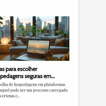
as para escolher
pedagens seguras em
taformas de aluguel
colha de hospedagens em plataformas
luguel pode ser um processo carregado
certezas e...