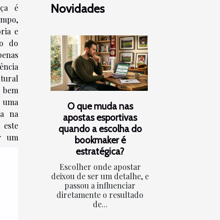
Novidades
nça é
empo,
ria e
ço do
penas
ncia
tural
s bem
 uma
O que muda nas
da na
apostas esportivas
este
quando a escolha do
ar um
bookmaker é
estratégica?
Escolher onde apostar
deixou de ser um detalhe, e
passou a influenciar
diretamente o resultado
de...