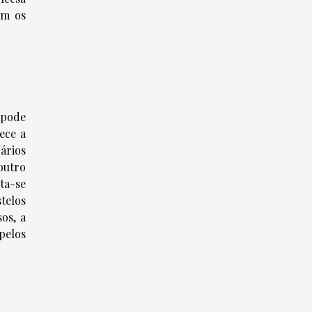
om os
 pode
ece a
ários
outro
ta-se
telos
os, a
pelos