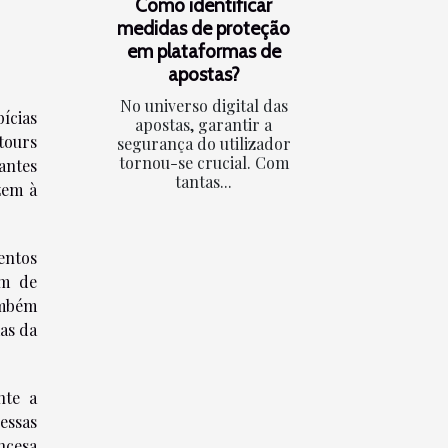
Como identificar
medidas de proteção
em plataformas de
apostas?
No universo digital das
ícias
apostas, garantir a
tours
segurança do utilizador
tornou-se crucial. Com
antes
tantas...
zem à
entos
ém de
ambém
as da
nte a
essas
ncesa