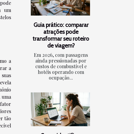
 pode
em um
telos
Guia prático: comparar
atrações pode
transformar seu roteiro
de viagem?
Em 2026, com passagens
ainda pressionadas por
omo a
custos de combustível e
erar a
hotéis operando com
 suas
ocupação...
evela
mônio
m uma
fator
iores
er tão
cível