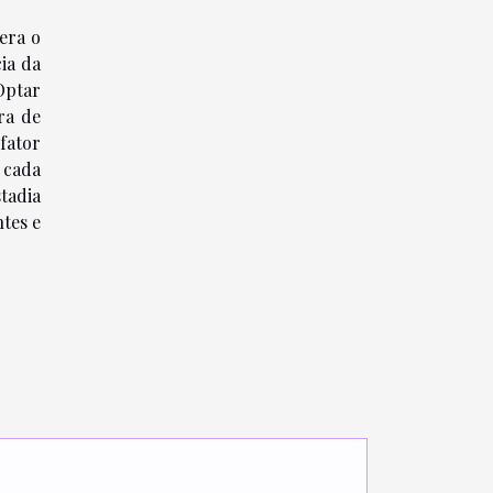
era o
ia da
Optar
ra de
fator
 cada
tadia
tes e