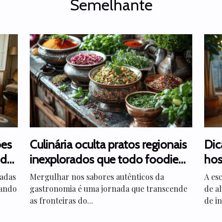
Semelhante
ões
Culinária oculta pratos regionais
Dic
 de
inexplorados que todo foodie
hos
deve experimentar
pla
nadas
Mergulhar nos sabores autênticos da
A es
rando
gastronomia é uma jornada que transcende
de a
as fronteiras do...
de in