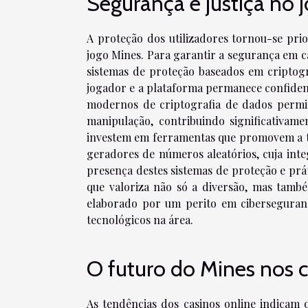
Segurança e justiça no 
A proteção dos utilizadores tornou-se pri
jogo Mines. Para garantir a segurança em c
sistemas de proteção baseados em criptog
jogador e a plataforma permanece confidenci
modernos de criptografia de dados permite
manipulação, contribuindo significativam
investem em ferramentas que promovem a t
geradores de números aleatórios, cuja int
presença destes sistemas de proteção e prá
que valoriza não só a diversão, mas també
elaborado por um perito em ciberseguran
tecnológicos na área.
O futuro do Mines nos c
As tendências dos casinos online indicam 