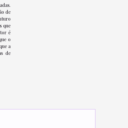
adas.
ão de
uturo
s que
tor é
que o
que a
as de