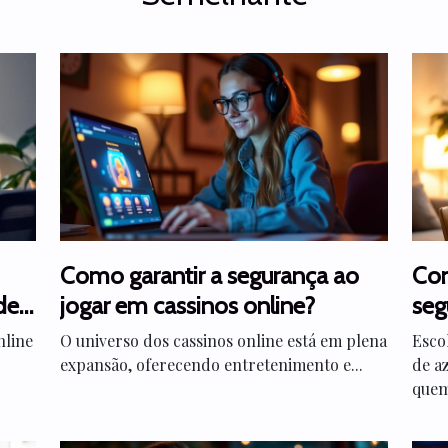
Como garantir a segurança ao
Com
de
jogar em cassinos online?
seg
onl
nline
O universo dos cassinos online está em plena
Esco
expansão, oferecendo entretenimento e...
de a
quem