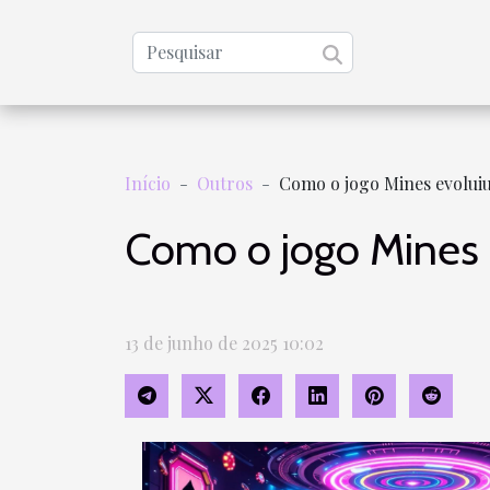
Início
Outros
Como o jogo Mines evoluiu
Como o jogo Mines e
13 de junho de 2025 10:02