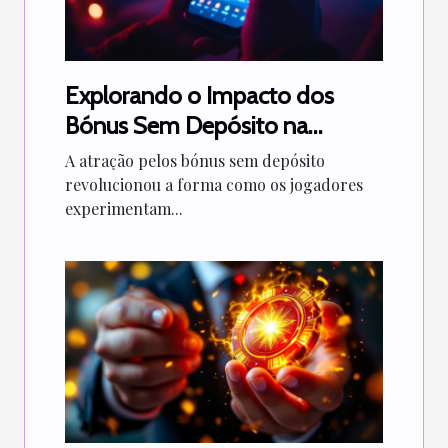
Explorando o Impacto dos
Bónus Sem Depósito na
Experiência de Jogo
A atração pelos bónus sem depósito
revolucionou a forma como os jogadores
experimentam...