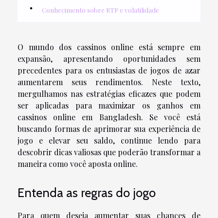
Conhecimento sobre RTP e volatilidade
O mundo dos cassinos online está sempre em
expansão, apresentando oportunidades sem
precedentes para os entusiastas de jogos de azar
aumentarem seus rendimentos. Neste texto,
mergulhamos nas estratégias eficazes que podem
ser aplicadas para maximizar os ganhos em
cassinos online em Bangladesh. Se você está
buscando formas de aprimorar sua experiência de
jogo e elevar seu saldo, continue lendo para
descobrir dicas valiosas que poderão transformar a
maneira como você aposta online.
Entenda as regras do jogo
Para quem deseja aumentar suas chances de