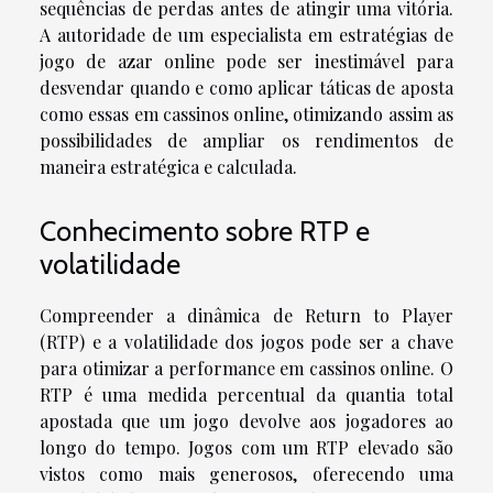
sequências de perdas antes de atingir uma vitória.
A autoridade de um especialista em estratégias de
jogo de azar online pode ser inestimável para
desvendar quando e como aplicar táticas de aposta
como essas em cassinos online, otimizando assim as
possibilidades de ampliar os rendimentos de
maneira estratégica e calculada.
Conhecimento sobre RTP e
volatilidade
Compreender a dinâmica de Return to Player
(RTP) e a volatilidade dos jogos pode ser a chave
para otimizar a performance em cassinos online. O
RTP é uma medida percentual da quantia total
apostada que um jogo devolve aos jogadores ao
longo do tempo. Jogos com um RTP elevado são
vistos como mais generosos, oferecendo uma