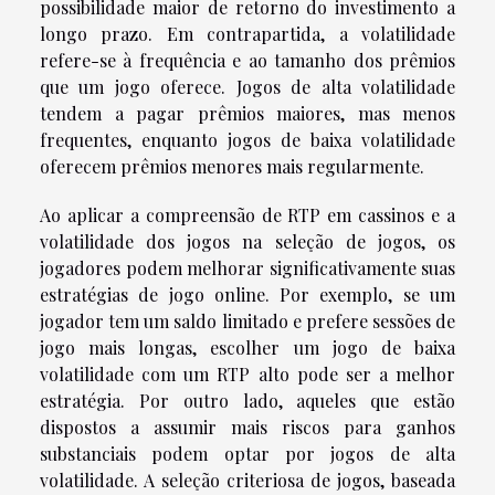
possibilidade maior de retorno do investimento a
longo prazo. Em contrapartida, a volatilidade
refere-se à frequência e ao tamanho dos prêmios
que um jogo oferece. Jogos de alta volatilidade
tendem a pagar prêmios maiores, mas menos
frequentes, enquanto jogos de baixa volatilidade
oferecem prêmios menores mais regularmente.
Ao aplicar a compreensão de RTP em cassinos e a
volatilidade dos jogos na seleção de jogos, os
jogadores podem melhorar significativamente suas
estratégias de jogo online. Por exemplo, se um
jogador tem um saldo limitado e prefere sessões de
jogo mais longas, escolher um jogo de baixa
volatilidade com um RTP alto pode ser a melhor
estratégia. Por outro lado, aqueles que estão
dispostos a assumir mais riscos para ganhos
substanciais podem optar por jogos de alta
volatilidade. A seleção criteriosa de jogos, baseada