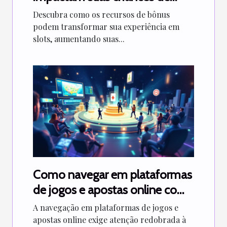
ganhar em slots?
Descubra como os recursos de bônus
podem transformar sua experiência em
slots, aumentando suas...
Como navegar em plataformas
de jogos e apostas online com
segurança?
A navegação em plataformas de jogos e
apostas online exige atenção redobrada à