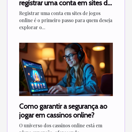
registrar uma conta em sites de
jogos online
Registrar uma conta em sites de jogos
online é o primeiro passo para quem deseja
explorar o...
Como garantir a segurança ao
jogar em cassinos online?
O universo dos cassinos online está em