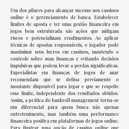
Um dos pilares para alcançar sucesso nos cassinos
online é o gerenciamento de banca. Estabelecer
limites de aposta e ter uma gestão financeira em
jogos bem estruturada são ações que mitigam
riscos e potencializam rendimentos. Ao aplicar
técnicas de apostas responsáveis, o jogador pode
maximizar seus lucros em cassinos, mantendo o
controle sobre suas finanças e evitando decisões
impulsivas que podem levar a perdas significativas.
Especialistas em finanças de jogos de azar
recomendam que se defina previamente o
montante disponível para jogar e que se respeite
esse limite, independente dos resultados obtidos.
Assim, a prática do bankroll management torna-se
um diferencial para quem busca não apenas
entretenimento, mas também uma performance
financeira positiva em plataformas de jogos online.
Para ilustrar uma opção de cassino online que