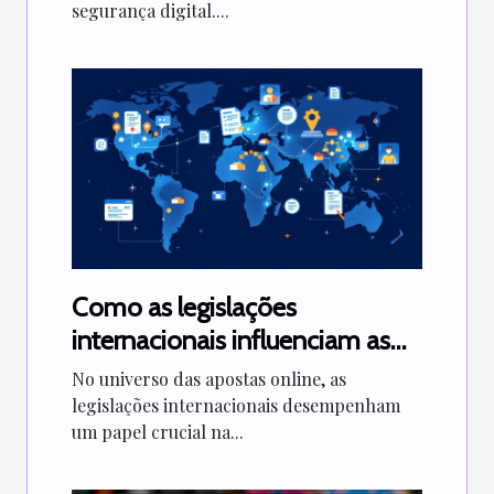
segurança digital....
Como as legislações
internacionais influenciam as
apostas online?
No universo das apostas online, as
legislações internacionais desempenham
um papel crucial na...