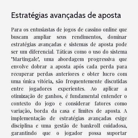
Estratégias avançadas de aposta
Para os entusiastas de jogos de cassino online que
buscam ampliar seus rendimentos, dominar
estratégias avançadas e sistemas de aposta pode
ser um diferencial. Táticas como o uso do sistema
"Martingale", uma abordagem progressiva que
envolve dobrar a aposta após cada perda para
recuperar perdas anteriores e obter lucro com
uma única vitória, são frequentemente discutidas
entre jogadores experientes. Ao aplicar a
otimização de ganhos, é fundamental entender o
contexto do jogo e considerar fatores como
variação, borda da casa e limites de aposta. A
implementação de estratégias avançadas exige
disciplina e uma gestão de bankroll cuidadosa,
garantindo que o jogador possa suportar