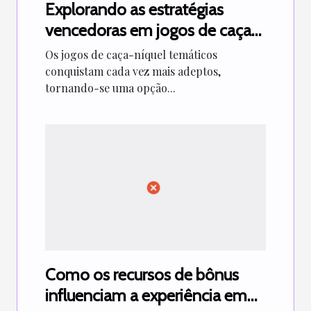
Explorando as estratégias
vencedoras em jogos de caça-
níquel temáticos
Os jogos de caça-níquel temáticos
conquistam cada vez mais adeptos,
tornando-se uma opção...
Como os recursos de bônus
influenciam a experiência em