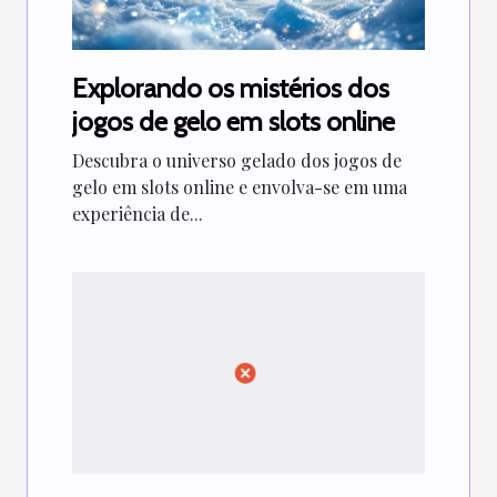
Explorando os mistérios dos
jogos de gelo em slots online
Descubra o universo gelado dos jogos de
gelo em slots online e envolva-se em uma
experiência de...