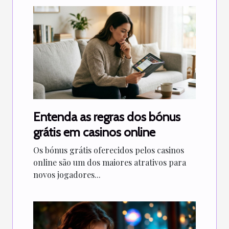
Entenda as regras dos bónus
grátis em casinos online
Os bónus grátis oferecidos pelos casinos
online são um dos maiores atrativos para
novos jogadores...