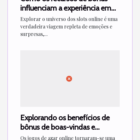
influenciam a experiência em
slots online?
Explorar o universo dos slots online é uma
verdadeira viagem repleta de emoções e
surpresas,...
Explorando os benefícios de
bônus de boas-vindas e
promoções diárias em jogos de
Os jogos de azar online tornaram-se uma