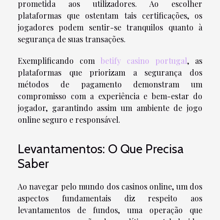
prometida aos utilizadores. Ao escolher
plataformas que ostentam tais certificações, os
jogadores podem sentir-se tranquilos quanto à
segurança de suas transações.
Exemplificando com
betify casino portugal
, as
plataformas que priorizam a segurança dos
métodos de pagamento demonstram um
compromisso com a experiência e bem-estar do
jogador, garantindo assim um ambiente de jogo
online seguro e responsável.
Levantamentos: O Que Precisa
Saber
Ao navegar pelo mundo dos casinos online, um dos
aspectos fundamentais diz respeito aos
levantamentos de fundos, uma operação que