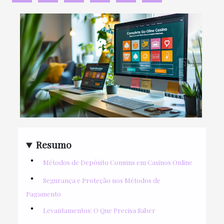
Resumo
Métodos de Depósito Comuns em Casinos Online
Segurança e Proteção nos Métodos de
Pagamento
Levantamentos: O Que Precisa Saber