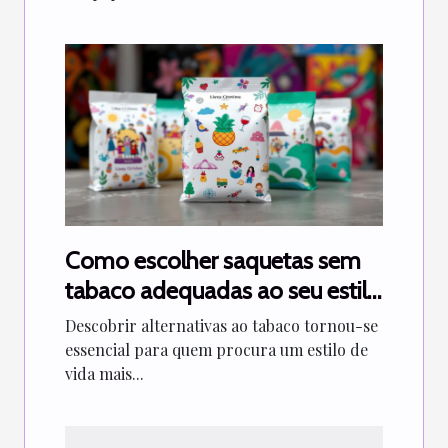
Como escolher saquetas sem
tabaco adequadas ao seu estilo
de vida?
Descobrir alternativas ao tabaco tornou-se
essencial para quem procura um estilo de
vida mais...