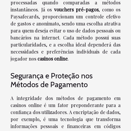
processadas quando comparadas a métodos
instantâneos. Já os
vouchers pré-pagos
, como os
Paysafecards, proporcionam um controle efetivo
de gastos e anonimato, sendo uma escolha atrativa
para quem deseja evitar o uso de dados pessoais ou
bancários na internet. Cada método possui suas
particularidades, e a escolha ideal dependerá das
necessidades e preferências individuais de cada
jogador nos
casinos online
.
Segurança e Proteção nos
Métodos de Pagamento
A integridade dos métodos de pagamento em
casinos online é um fator preponderante para a
confiança dos utilizadores. A encriptação de dados,
por exemplo, é uma tecnologia que transforma
informações pessoais e financeiras em códigos