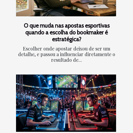
O que muda nas apostas esportivas
quando a escolha do bookmaker é
estratégica?
Escolher onde apostar deixou de ser um
detalhe, e passou a influenciar diretamente o
resultado de...