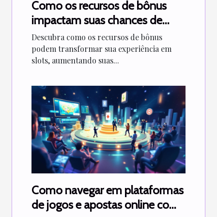
Como os recursos de bônus
impactam suas chances de
ganhar em slots?
Descubra como os recursos de bônus
podem transformar sua experiência em
slots, aumentando suas...
Como navegar em plataformas
de jogos e apostas online com