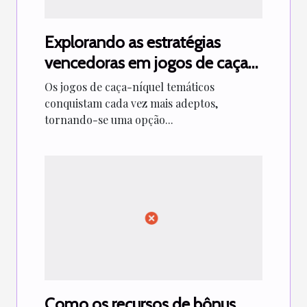
Explorando as estratégias
vencedoras em jogos de caça-
níquel temáticos
Os jogos de caça-níquel temáticos
conquistam cada vez mais adeptos,
tornando-se uma opção...
Como os recursos de bônus