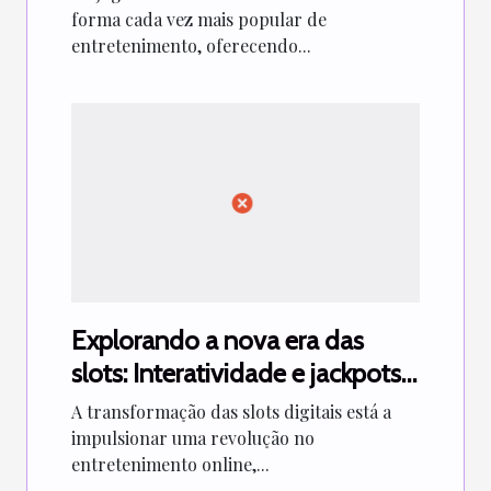
azar online
forma cada vez mais popular de
entretenimento, oferecendo...
Explorando a nova era das
slots: Interatividade e jackpots
compartilhados
A transformação das slots digitais está a
impulsionar uma revolução no
entretenimento online,...