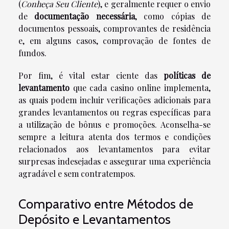
(
Conheça Seu Cliente
), e geralmente requer o envio
de
documentação necessária
, como cópias de
documentos pessoais, comprovantes de residência
e, em alguns casos, comprovação de fontes de
fundos.
Por fim, é vital estar ciente das
políticas de
levantamento
que cada casino online implementa,
as quais podem incluir verificações adicionais para
grandes levantamentos ou regras específicas para
a utilização de bônus e promoções. Aconselha-se
sempre a leitura atenta dos termos e condições
relacionados aos levantamentos para evitar
surpresas indesejadas e assegurar uma experiência
agradável e sem contratempos.
Comparativo entre Métodos de
Depósito e Levantamentos