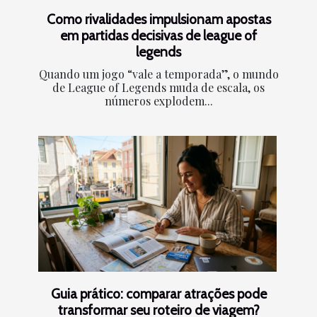
Como rivalidades impulsionam apostas
em partidas decisivas de league of
legends
Quando um jogo “vale a temporada”, o mundo
de League of Legends muda de escala, os
números explodem...
Guia prático: comparar atrações pode
transformar seu roteiro de viagem?