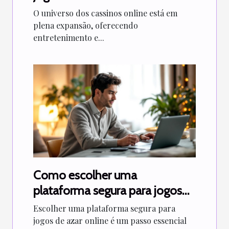
O universo dos cassinos online está em
plena expansão, oferecendo
entretenimento e...
Como escolher uma
plataforma segura para jogos
de azar online?
Escolher uma plataforma segura para
jogos de azar online é um passo essencial