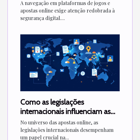
segurança?
A navegação em plataformas de jogos e
apostas online exige atenção redobrada à
segurança digital....
Como as legislações
internacionais influenciam as
apostas online?
No universo das apostas online, as
legislações internacionais desempenham
um papel crucial na...